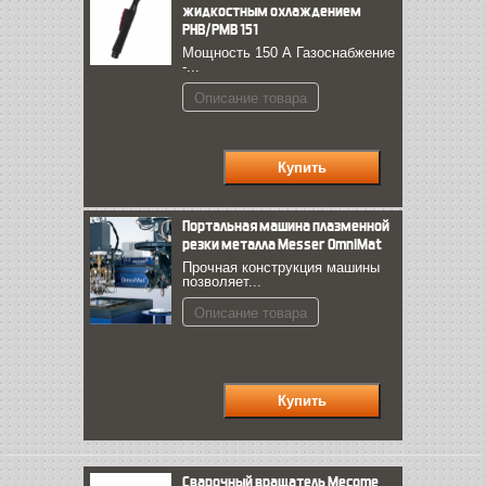
жидкостным охлаждением
PНВ/PМВ 151
Мощность 150 А Газоснабжение
-...
Описание товара
Портальная машина плазменной
резки металла Messer OmniMat
Прочная конструкция машины
позволяет...
Описание товара
Cварочный вращатель Mecome