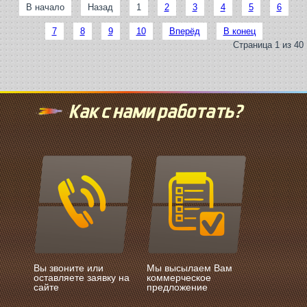
В начало
Назад
1
2
3
4
5
6
7
8
9
10
Вперёд
В конец
Страница 1 из 40
Как с нами работать?
Вы звоните или
Мы высылаем Вам
оставляете заявку на
коммерческое
сайте
предложение