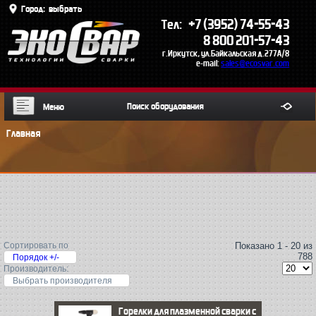
Город:
выбрать
+7 (3952) 74-55-43
Тел:
8 800 201-57-43
г.Иркутск, ул.Байкальская д.277А/8
e-mail:
sales@ecosvar.com
Меню
Главная
Сортировать по
Показано 1 - 20 из
788
Порядок +/-
Производитель:
Выбрать производителя
Горелки для плазменной сварки с