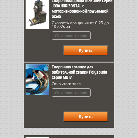
Сварочный вращатель JDHE серии
JODA HORIZONTAL с
моторизированной подъемной
осью
Скорость вращения от 0,25 до
10 об/мин
Описание товара
Сварочная головка для
орбитальной сварки Polysoude
серии MU IV
Открытого типа
Описание товара