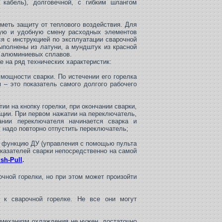
 кабель), долговечной, с гибким шлангом
меть защиту от теплового воздействия. Для
рую и удобную смену расходных элементов
я с инструкцией по эксплуатации сварочной
ыполнены из латуни, а мундштук из красной
з алюминиевых сплавов.
 на ряд технических характеристик:
мощности сварки. По истечении его горелка
и
– это показатель самого долгого рабочего
ии на кнопку горелки, при окончании сварки,
ации. При первом нажатии на переключатель,
ании переключателя начинается сварка и
, надо повторно отпустить переключатель;
функцию ДУ (управления с помощью пульта
оказателей сварки непосредственно на самой
sh-Pull
.
чной горелки, но при этом может произойти
к сварочной горелке. Не все они могут
 механизм охлаждения не нужен, достаточно