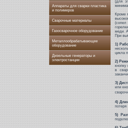
(для э
минима
Аппараты для сварки пластика
и полимеров
Кроме 
высоко
Сварочные материалы
(сопел
горелк
Газосварочное оборудование
меди. 
При вы
Металлообрабатывающее
1) Раб
оборудование
нескол
цикла 
Дизельные генераторы и
электростанции
2) Реж
кнопку
в свар
заканч
3) Дис
или кн
свароч
4) Дли
потеря 
5) Раз
подклю
6) Тре