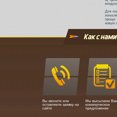
воздуш
Для по
износи
проще 
новую 
Как с нами
Вы звоните или
Мы высылаем Ва
оставляете заявку на
коммерческое
сайте
предложение