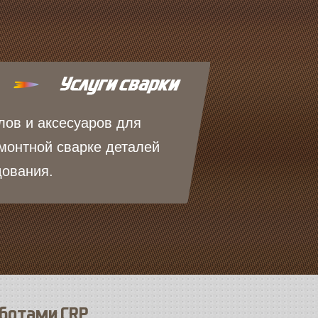
лов и аксесуаров для
монтной сварке деталей
дования.
оботами CRP