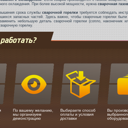
ного охлаждения. При более высокой мощности, нужна
сварочная газов
вышения срока службы
сварочной горелки
требуется соблюдать инстр
вшихся запасных частей. Здесь важно, чтобы сварочные горелки были
заменить небольшую деталь сварочной горелки (сопло, наконечник ил
сварочную горелку.
 работать?
м
По вашему желанию,
Выбираете способ
Вы произв
мы организуем
оплаты и условия
выбранног
демонстрацию
доставки
оборудова