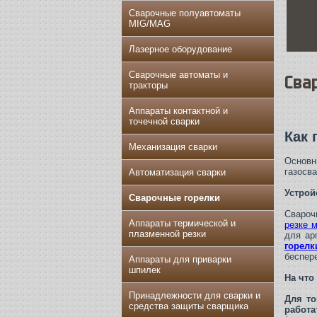
Сварочные полуавтоматы
MIG/MAG
Лазерное оборудование
Сварочные автоматы и
Сва
тракторы
Аппараты контактной и
точечной сварки
Как 
Механизация сварки
Основ
газосв
Автоматизация сварки
Устрой
Сварочные горелки
Свароч
Аппараты термической и
резке 
плазменной резки
для ар
горел
беспер
Аппараты для приварки
шпилек
На что
Принадлежности для сварки и
Для то
средства защиты сварщика
работа