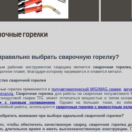
рочные горелки
правильно выбрать сварочную горелку?
ным рабочим инструментом сварщика является
сварочная горелка
арочное пламя, благодаря которому нагревается и плавится металл.
ство сварочной горелки
ные горелки применяются в
полуавтоматической MIG/MAG сварке
,
арго
металла.
Сварочная горелка
для работы на сварочном полуавтомате 
гонодуговой сварки TIG, может отличаться мощностью и типом охла
ки с газовым охлаждением
. Однако на больших токах, во избе
ебойной работы, используются
сварочные горелки с жидкостным ох
 обратить внимание при выборе идеальной
сварочной горелки
?
го, чтобы обеспечить качественную сварку, сварочная горелка 
ть длительное время и иметь высококачественную конструкцию.
О