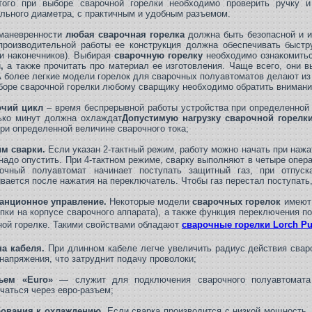
того при выборе сварочной горелки необходимо проверить ручку и
льного диаметра, с практичным и удобным разъемом.
маневренности
любая сварочная горелка
должна быть безопасной и и
производительной работы ее конструкция должна обеспечивать быст
 и наконечников). Выбирая
сварочную горелку
необходимо ознакомитьс
и
,
а также прочитать про материал ее изготовления. Чаще всего, они в
А более легкие модели горелок для сварочных полуавтоматов делают и
боре сварочной горелки любому сварщику необходимо обратить внимание
очий цикл
– время беспрерывной работы устройства при определенной 
ько минут должна охлаждат
Допустимую нагрузку сварочной горелк
при определенной величине сварочного тока;
им сварки.
Если указан 2-тактный режим, работу можно начать при нажат
 надо опустить. При 4-тактном режиме, сварку выполняют в четыре опер
очный полуавтомат начинает поступать защитный газ, при отпуск
ивается после нажатия на переключатель. Чтобы газ перестал поступать
танционное управление.
Некоторые модели
сварочных горелок
имеют 
опки на корпусе сварочного аппарата), а также функция переключения п
ной горелке. Такими свойствами обладают
сварочные горелки Lorch Pu
на кабеля.
При длинном кабеле легче увеличить радиус действия сваро
напряжения, что затруднит подачу проволоки;
ъем «Euro»
— служит для подключения сварочного полуавтомата 
чаться через евро-разъем;
бования к охлаждению
. Если сварка производится с низкой мощность,