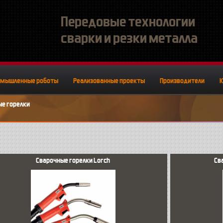
Передовые технологии
сварки и резки металла
омышленные роботы
Реализованные проекты
Производители
е горелки
Сварочные горелки Lorch
Св