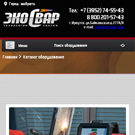
Город:
выбрать
+7 (3952) 74-55-43
Тел:
8 800 201-57-43
г.Иркутск, ул.Байкальская д.277А/8
e-mail:
sales@ecosvar.com
Меню
Главная
Каталог оборудования