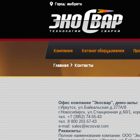
Город:
выбрать
Компания
Каталог оборудования
Пр
Главная
Контакты
Офис компании "
Экосвар
", демо-залы:
г.Иркутск, ул.Байкальская д.277А/8
г.Новосибирск, ул.Станционная д.60/1, кор
тел.
+7 (3952) 74-55-43
тел.
8 800 201-57-43
e-mail: sales
@ecosvar.com
Реквизиты:
Полное наименование компании: ООО "Эк