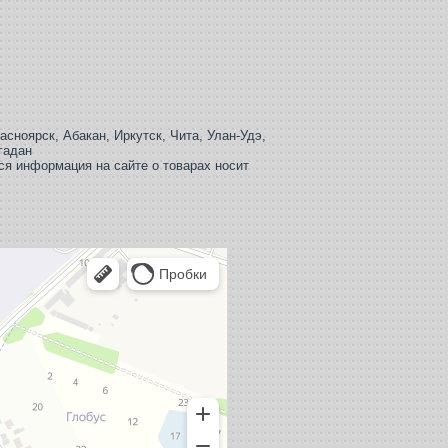
сноярск, Абакан, Иркутск, Чита, Улан-Удэ,
гадан
ся информация на сайте о товарах носит