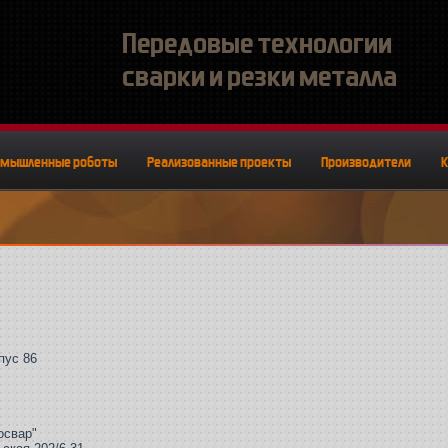
Передовые технологии
сварки и резки металла
омышленные роботы
Реализованные проекты
Производители
пус 86
освар"