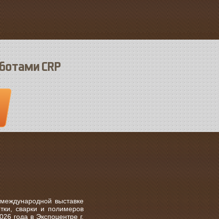
оботами CRP
 международной выставке
тки, сварки и полимеров
026 года
в
Экспоцентре г.