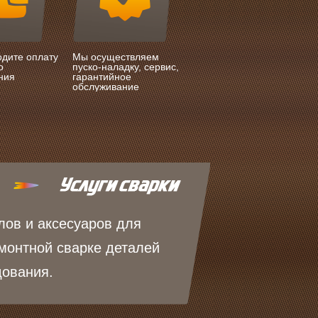
одите оплату
Мы осуществляем
о
пуско-наладку, сервис,
ния
гарантийное
обслуживание
лов и аксесуаров для
монтной сварке деталей
дования.