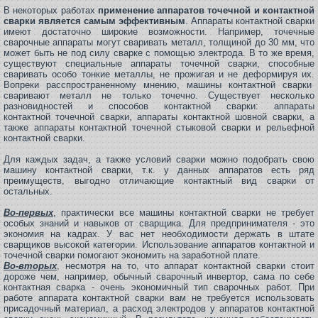
В некоторых работах
применение аппаратов точечной и контактной
сварки является самым эффективным
. Аппараты контактной сварки
имеют достаточно широкие возможности. Например, точечные
сварочные аппараты могут сваривать металл, толщиной до 30 мм, что
может быть не под силу сварке с помощью электрода. В то же время,
существуют специальные аппараты точечной сварки, способные
сваривать особо тонкие металлы, не прожигая и не деформируя их.
Вопреки расспространенному мнению, машины контактной сварки
сваривают металл не только точечно. Существует несколько
разновидностей и способов контактной сварки: аппараты
контактной точечной сварки, аппараты контактной шовной сварки, а
также аппараты контактной точечной стыковой сварки и рельефной
контактной сварки.
Для каждых задач, а также условий сварки можно подобрать свою
машину контактной сварки, т.к. у данных аппаратов есть ряд
преимуществ, выгодно отличающие контактный вид сварки от
остальных.
Во-первых
, практически все машины контактной сварки не требует
особых знаний и навыков от сварщика. Для предпринимателя - это
экономия на кадрах. У вас нет необходимости держать в штате
сварщиков высокой категории. Использование аппаратов контактной и
точечной сварки помогают экономить на заработной плате.
Во-вторых
,
несмотря на то, что аппарат контактной сварки стоит
дороже чем, например, обычный сварочный инвертор, сама по себе
контактная сварка - очень экономичный тип сварочных работ. При
работе аппарата контактной сварки вам не требуется использовать
присадочный материал, а расход электродов у аппаратов контактной