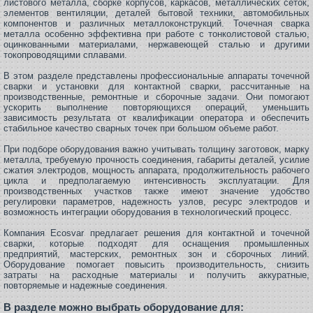
листового металла, сборке корпусов, каркасов, металлических сеток,
элементов вентиляции, деталей бытовой техники, автомобильных
компонентов и различных металлоконструкций. Точечная сварка
металла особенно эффективна при работе с тонколистовой сталью,
оцинкованными материалами, нержавеющей сталью и другими
токопроводящими сплавами.
В этом разделе представлены профессиональные аппараты точечной
сварки и установки для контактной сварки, рассчитанные на
производственные, ремонтные и сборочные задачи. Они помогают
ускорить выполнение повторяющихся операций, уменьшить
зависимость результата от квалификации оператора и обеспечить
стабильное качество сварных точек при большом объеме работ.
При подборе оборудования важно учитывать толщину заготовок, марку
металла, требуемую прочность соединения, габариты деталей, усилие
сжатия электродов, мощность аппарата, продолжительность рабочего
цикла и предполагаемую интенсивность эксплуатации. Для
производственных участков также имеют значение удобство
регулировки параметров, надежность узлов, ресурс электродов и
возможность интеграции оборудования в технологический процесс.
Компания Ecosvar предлагает решения для контактной и точечной
сварки, которые подходят для оснащения промышленных
предприятий, мастерских, ремонтных зон и сборочных линий.
Оборудование помогает повысить производительность, снизить
затраты на расходные материалы и получить аккуратные,
повторяемые и надежные соединения.
В разделе можно выбрать оборудование для: