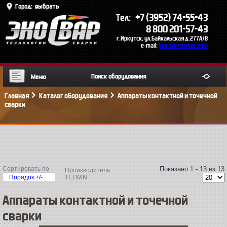
Город:
выбрать
+7 (3952) 74-55-43
Тел:
8 800 201-57-43
г.Иркутск, ул.Байкальская д.277А/8
e-mail:
sales@ecosvar.com
Меню
Главная
Каталог оборудования
Аппараты контактной и точечной
сварки
Сортировать по
Показано 1 - 13 из 13
Производитель:
Порядок +/-
TELWIN
Аппараты контактной и точечной
сварки