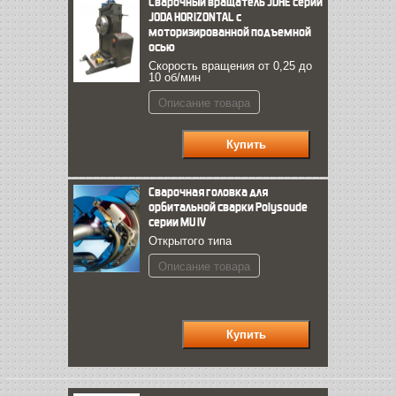
Сварочный вращатель JDHE серии
JODA HORIZONTAL с
моторизированной подъемной
осью
Скорость вращения от 0,25 до
10 об/мин
Описание товара
Сварочная головка для
орбитальной сварки Polysoude
серии MU IV
Открытого типа
Описание товара