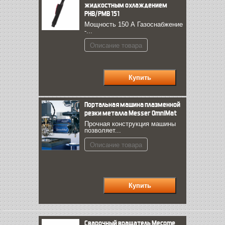
жидкостным охлаждением
PНВ/PМВ 151
Мощность 150 А Газоснабжение
-...
Описание товара
Портальная машина плазменной
резки металла Messer OmniMat
Прочная конструкция машины
позволяет...
Описание товара
Cварочный вращатель Mecome