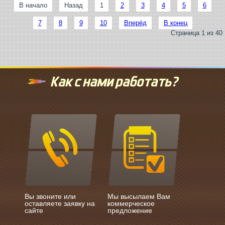
В начало
Назад
1
2
3
4
5
6
7
8
9
10
Вперёд
В конец
Страница 1 из 40
Как с нами работать?
Вы звоните или
Мы высылаем Вам
оставляете заявку на
коммерческое
сайте
предложение