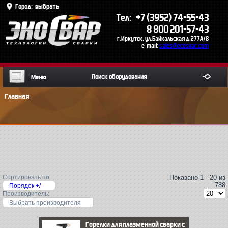
Город:
выбрать
+7 (3952) 74-55-43
Тел:
8 800 201-57-43
г.Иркутск, ул.Байкальская д.277А/8
e-mail:
sales@ecosvar.com
Меню
Главная
Сортировать по
Показано 1 - 20 из
788
Порядок +/-
Производитель:
Выбрать производителя
Горелки для плазменной сварки с