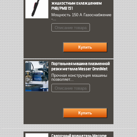
жидкостным охлаждением
PНВ/PМВ 151
Мощность 150 А Газоснабжение
-...
Описание товара
Портальная машина плазменной
резки металла Messer OmniMat
Прочная конструкция машины
позволяет...
Описание товара
Cварочный вращатель Mecome