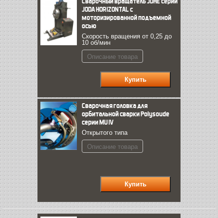
Сварочный вращатель JDHE серии
JODA HORIZONTAL с
моторизированной подъемной
осью
Скорость вращения от 0,25 до
10 об/мин
Описание товара
Сварочная головка для
орбитальной сварки Polysoude
серии MU IV
Открытого типа
Описание товара