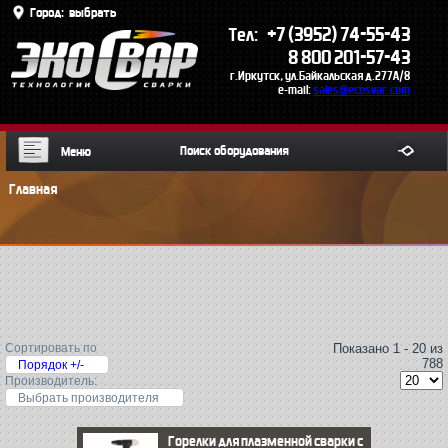
Город:
выбрать
+7 (3952) 74-55-43
Тел:
8 800 201-57-43
г.Иркутск, ул.Байкальская д.277А/8
e-mail:
sales@ecosvar.com
Меню
Главная
Сортировать по
Показано 1 - 20 из
788
Порядок +/-
Производитель:
Выбрать производителя
Горелки для плазменной сварки с