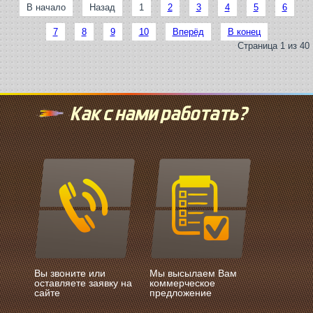
В начало
Назад
1
2
3
4
5
6
7
8
9
10
Вперёд
В конец
Страница 1 из 40
Как с нами работать?
Вы звоните или
Мы высылаем Вам
оставляете заявку на
коммерческое
сайте
предложение