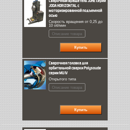
Сварочный вращатель JDHE серии
JODA HORIZONTAL с
моторизированной подъемной
осью
Скорость вращения от 0,25 до
10 об/мин
Описание товара
Сварочная головка для
орбитальной сварки Polysoude
серии MU IV
Открытого типа
Описание товара