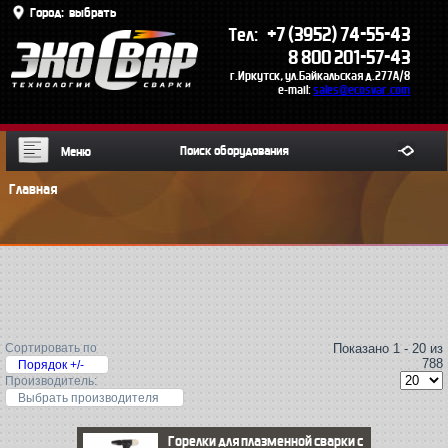
Город:
выбрать
+7 (3952) 74-55-43
Тел:
8 800 201-57-43
г.Иркутск, ул.Байкальская д.277А/8
e-mail:
sales@ecosvar.com
Меню
Главная
Сортировать по
Показано 1 - 20 из
788
Порядок +/-
Производитель:
Выбрать производителя
Горелки для плазменной сварки с