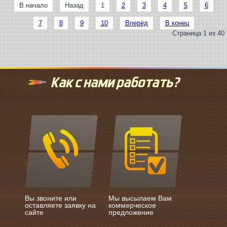
В начало
Назад
1
2
3
4
5
6
7
8
9
10
Вперёд
В конец
Страница 1 из 40
Как с нами работать?
Вы звоните или
Мы высылаем Вам
оставляете заявку на
коммерческое
сайте
предложение