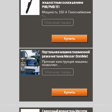
жидкостным охлаждением
PНВ/PМВ 151
Мощность 150 А Газоснабжение
-...
Описание товара
Портальная машина плазменной
резки металла Messer OmniMat
Прочная конструкция машины
позволяет...
Описание товара
Cварочный вращатель Mecome