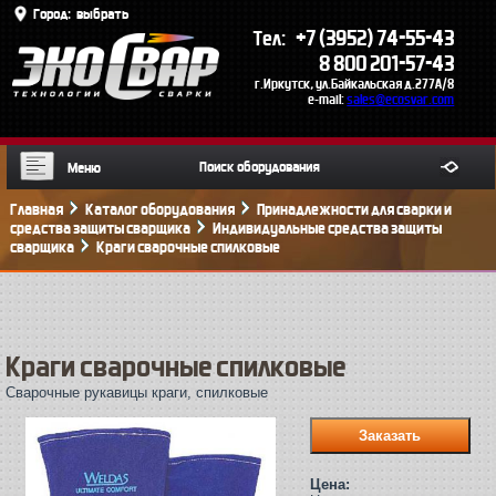
Город:
выбрать
+7 (3952) 74-55-43
Тел:
8 800 201-57-43
г.Иркутск, ул.Байкальская д.277А/8
e-mail:
sales@ecosvar.com
Меню
Главная
Каталог оборудования
Принадлежности для сварки и
средства защиты сварщика
Индивидуальные средства защиты
сварщика
Краги сварочные спилковые
Краги сварочные спилковые
Сварочные рукавицы краги, спилковые
Цена: