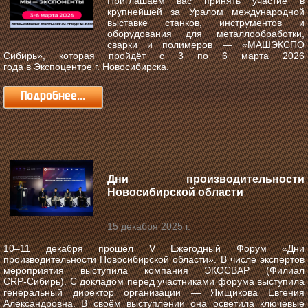
Приглашаем вас принять участие в
крупнейшей за Уралом международной
выставке станков, инструментов и
оборудования для металлообработки,
сварки и полимеров —
«МАШЭКСПО
Сибирь»
, которая пройдёт с
3 по 6 марта 2026
года
в
Экспоцентре г. Новосибирска
.
Подробнее...
Дни производительности
Новосибирской области
15 декабря 2025 г.
10–11 декабря прошёл V Ежегодный Форум «Дни
производительности Новосибирской области».
В числе экспертов
мероприятия выступила компания ЭКОСВАР (Филиал
CRP‑Сибирь). С докладом перед участниками форума выступила
генеральный директор организации — Ямщикова Евгения
Александровна. В своём выступлении она осветила ключевые