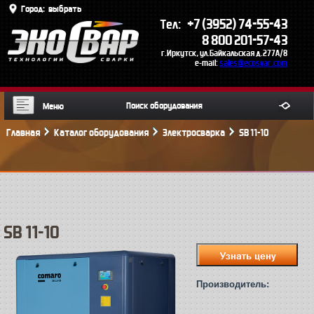
Город:
выбрать
+7 (3952) 74-55-43
Тел:
8 800 201-57-43
г.Иркутск, ул.Байкальская д.277А/8
e-mail:
sales@ecosvar.com
Меню
Главная
Каталог оборудования
Электросварка
SB 11-10
SB 11-10
Производитель: