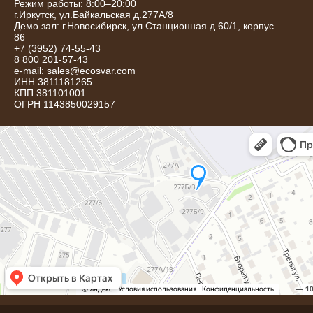
Режим работы: 8:00–20:00
г.
Иркутск
,
ул.Байкальская д.277А/8
Демо зал: г.Новосибирск, ул.Станционная д.60/1, корпус
86
+7 (3952) 74-55-43
8 800 201-57-43
e-mail:
sales@ecosvar.com
ИНН 3811181265
КПП 381101001
ОГРН 1143850029157