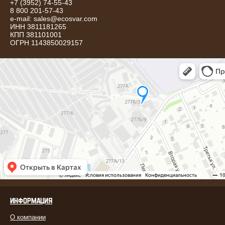
+7 (3952) 74-55-43
8 800 201-57-43
e-mail:
sales@ecosvar.com
ИНН 3811181265
КПП 381101001
ОГРН 1143850029157
ИНФОРМАЦИЯ
О компании