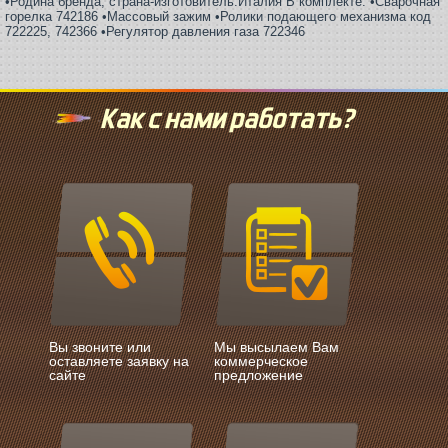
•Родина бренда, страна-изготовитель:Италия В комплекте: •Сварочная
горелка 742186 •Массовый зажим •Ролики подающего механизма код
722225, 742366 •Регулятор давления газа 722346
Как с нами работать?
Вы звоните или
Мы высылаем Вам
оставляете заявку на
коммерческое
сайте
предложение