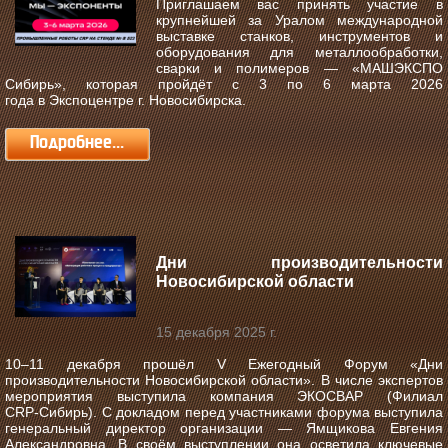
Приглашаем вас принять участие в
крупнейшей за Уралом международной
выставке станков, инструментов и
оборудования для металлообработки,
сварки и полимеров —
«МАШЭКСПО
Сибирь»
, которая пройдёт с
3 по 6 марта 2026
года
в
Экспоцентре г. Новосибирска
.
Подробнее...
Дни производительности
Новосибирской области
15 декабря 2025 г.
10–11 декабря прошёл V Ежегодный Форум «Дни
производительности Новосибирской области».
В числе экспертов
мероприятия выступила компания ЭКОСВАР (Филиал
CRP‑Сибирь). С докладом перед участниками форума выступила
генеральный директор организации — Ямщикова Евгения
Александровна. В своём выступлении она осветила ключевые