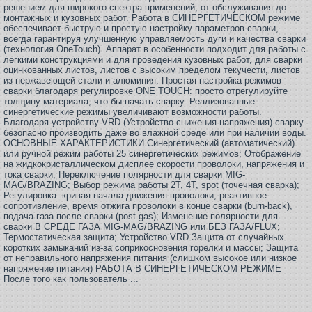
решением для широкого спектра применений, от обслуживания до
монтажных и кузовных работ. Работа в СИНЕРГЕТИЧЕСКОМ режиме
обеспечивает быструю и простую настройку параметров сварки,
всегда гарантируя улучшенную управляемость дуги и качества сварки
(технология ОneTouch). Аппарат в особенности подходит для работы с
легкими конструкциями и для проведения кузовных работ, для сварки
оцинкованных листов, листов с высоким пределом текучести, листов
из нержавеющей стали и алюминия. Простая настройка режимов
сварки благодаря регулировке ONE TOUCH: просто отрегулируйте
толщину материала, что бы начать сварку. Реализованные
синергетические режимы увеличивают возможности работы.
Благодаря устройству VRD (Устройство снижения напряжения) сварку
безопасно производить даже во влажной среде или при наличии воды.
ОСНОВНЫЕ ХАРАКТЕРИСТИКИ Синергетический (автоматический)
или ручной режим работы 25 синергетических режимов; Отображение
на жидкокристаллическом дисплее скорости проволоки, напряжения и
тока сварки; Переключение полярности для сварки MIG-
MAG/BRAZING; Выбор режима работы 2T, 4T, spot (точечная сварка);
Регулировка: кривая начала движения проволоки, реактивное
сопротивление, время отжига проволоки в конце сварки (burn-back),
подача газа после сварки (post gas); Изменение полярности для
сварки В СРЕДЕ ГАЗА MIG-MAG/BRAZING или БЕЗ ГАЗА/FLUX;
Термостатическая защита; Устройство VRD Защита от случайных
коротких замыканий из-за соприкосновения горелки и массы; Защита
от неправильного напряжения питания (слишком высокое или низкое
напряжение питания) РАБОТА В СИНЕРГЕТИЧЕСКОМ РЕЖИМЕ
После того как пользователь ...