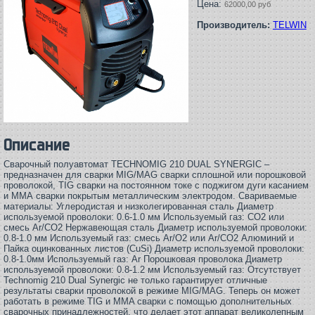
Цена:
62000,00 руб
Производитель:
TELWIN
Описание
Сварочный полуавтомат TECHNOMIG 210 DUAL SYNERGIC –
предназначен для сварки MIG/MAG сварки сплошной или порошковой
проволокой, TIG сварки на постоянном токе с поджигом дуги касанием
и ММА сварки покрытым металлическим электродом. Свариваемые
материалы: Углеродистая и низколегированная сталь Диаметр
используемой проволоки: 0.6-1.0 мм Используемый газ: CO2 или
смесь Ar/CO2 Нержавеющая сталь Диаметр используемой проволоки:
0.8-1.0 мм Используемый газ: смесь Ar/O2 или Ar/CO2 Алюминий и
Пайка оцинкованных листов (CuSi) Диаметр используемой проволоки:
0.8-1.0мм Используемый газ: Ar Порошковая проволока Диаметр
используемой проволоки: 0.8-1.2 мм Используемый газ: Отсутствует
Technomig 210 Dual Synergic не только гарантирует отличные
результаты сварки проволокой в режиме MIG/MAG. Теперь он может
работать в режиме TIG и MMA сварки с помощью дополнительных
сварочных принадлежностей, что делает этот аппарат великолепным