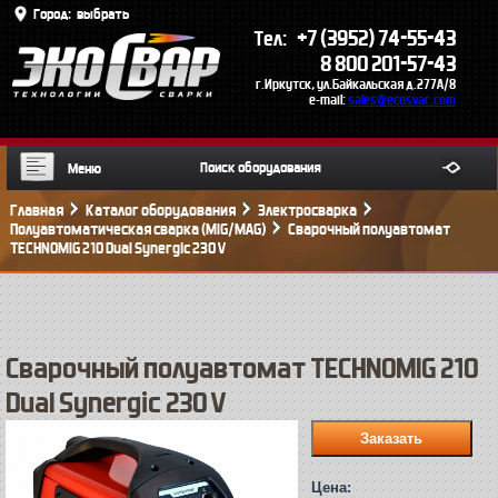
Город:
выбрать
+7 (3952) 74-55-43
Тел:
8 800 201-57-43
г.Иркутск, ул.Байкальская д.277А/8
e-mail:
sales@ecosvar.com
Меню
Главная
Каталог оборудования
Электросварка
Полуавтоматическая сварка (MIG/MAG)
Сварочный полуавтомат
TECHNOMIG 210 Dual Synergic 230 V
Сварочный полуавтомат TECHNOMIG 210
Dual Synergic 230 V
Цена: