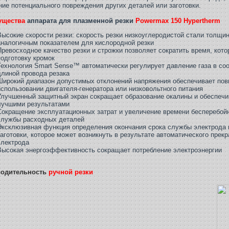
ние потенциального повреждения других деталей или заготовки.
ущества
аппарата для плазменной резки
Powermax 150 Hypertherm
Высокие скорости резки: скорость резки низкоуглеродистой стали толщи
аналогичным показателем для кислородной резки
Превосходное качество резки и строжки позволяет сократить время, кот
подготовку кромок
Технология Smart Sense™ автоматически регулирует давление газа в со
длиной провода резака
Широкий диапазон допустимых отклонений напряжения обеспечивает по
использовании двигателя-генератора или низковольтного питания
Улучшенный защитный экран сокращает образование окалины и обеспечи
лучшими результатами
Сокращение эксплуатационных затрат и увеличение времени бесперебойн
службы расходных деталей
Эксклюзивная функция определения окончания срока службы электрода 
заготовки, которое может возникнуть в результате автоматического прек
электрода
Высокая энергоэффективность сокращает потребление электроэнергии
водительность
ручной резки