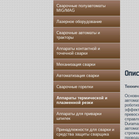
Сварочные полуавтоматы
MIG/MAG
Лазерное оборудование
Сварочные автоматы и
тракторы
Аппараты контактной и
точечной сварки
Механизация сварки
Опи
Автоматизация сварки
Технич
Сварочные горелки
Основн
Аппараты термической и
а
втома
плазменной резки
роботи
эффект
Аппараты для приварки
прево
шпилек
справл
Durama
автома
Принадлежности для сварки и
строжк
средства защиты сварщика
провод