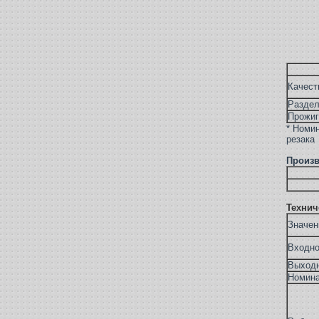
Качест
Раздел
Прожиг
* Номи
резака
Произ
Технич
Значен
Входной
Выходн
Номина