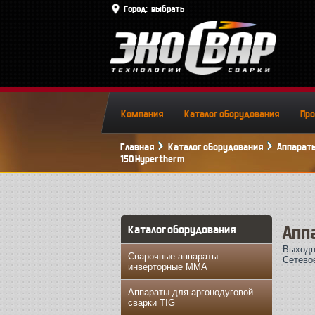
Город:
выбрать
Компания
Каталог оборудования
Пр
Главная
Каталог оборудования
Аппараты
150 Hypertherm
Апп
Каталог оборудования
Выходн
Сварочные аппараты
Сетево
инверторные MMA
Аппараты для аргонодуговой
сварки TIG