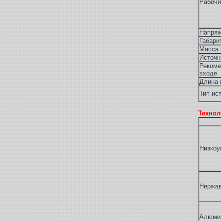
Рабочи
Напряж
Габари
Масса с
Источн
Рекоме
входе
Длина 
Тип ис
Технол
Низкоу
Нержа
Алюми