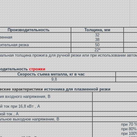
Производительность
Толщина, мм
32
венная
38
ительная резка
50
22*
нальная толщина прожига для ручной резки или при использовании авто
водительность
строжки
Скорость съема металла, кг в час
9,8
еские характеристики
источника для плазменной резки
ия входного напряжения, В
 ток при 16,8 кВт , А
ой ток , А
льное выходное напряжение, В
при 70 %
при 80% 
при 100%