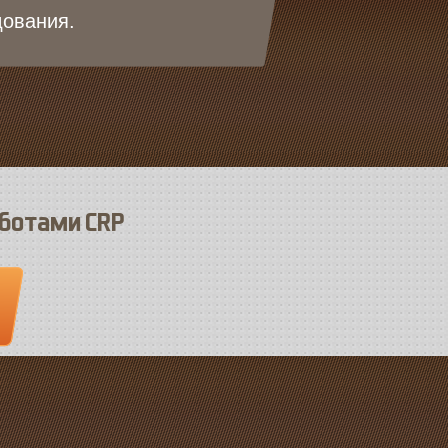
дования.
оботами CRP