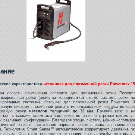
сание
еские характеристики
источника для плазменной резки Powermax 15
ая область применения аппарата для плазменной резки Powerma
тизированная резка (резка на координатном столе, системы резки 
зированные системы).
Источник для плазменной резки Powermax 
ивную систему плазменной резки с использованием воздуха во всей
сходную
резку металлов толщиной до 32 мм
. Рабочий цикл и н
яться с самыми сложными заданиями по резке и строжке металла. 
x различной конфигурации. Благодаря этому, систему можно использов
тической резке в портативном варианте, резке с использованием коор
и. Технология Smart Sense™ автоматически корректирует давление га
а резака. Она также определяет окончание срока службы электрода, 