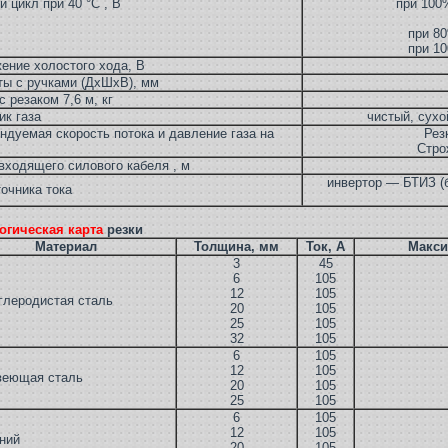
й цикл при 40 °C , В
при 100%
при 80
при 10
ение холостого хода, В
ты с ручками (ДхШхВ), мм
 резаком 7,6 м, кг
ик газа
чистый, сух
ндуемая скорость потока и давление газа на
Рез
Стро
входящего силового кабеля , м
инвертор — БТИЗ (
точника тока
огическая карта
резки
Материал
Толщина, мм
Ток, А
Макси
3
45
6
105
12
105
глеродистая сталь
20
105
25
105
32
105
6
105
12
105
веющая сталь
20
105
25
105
6
105
12
105
ний
20
105