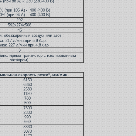
 (при 88 А) - 230 (230-400 В)
% (при 105 А) - 400 (400 В)
0% (при 94 А) - 400 (400 В)
292
592х274х508
45
ой, обезжиренный воздух или азот
ка: 217 л/мин при 5,9 бар
жка: 227 л/мин при 4,8 бар
3
биполярный транзистор с изолированным
затвором)
мальная скорость резки*, мм/мин
6150
6360
2580
1180
780
500
7500
2330
990
660
8330
3070
1470