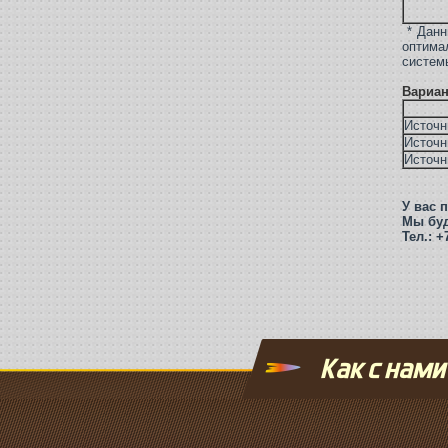
* Данн
оптима
систем
Вариан
Источн
Источн
Источн
У вас 
Мы буд
Тел.: +
Как с нами