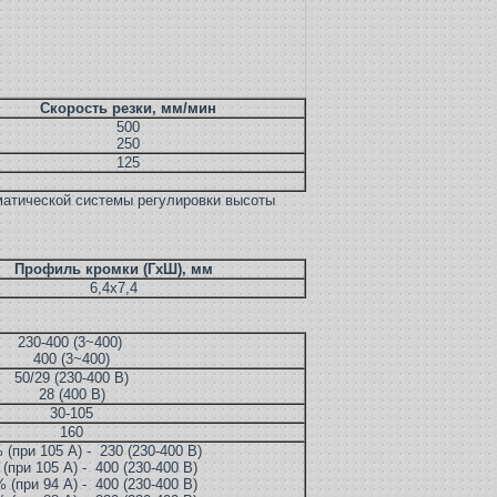
Скорость резки, мм/мин
500
250
125
матической системы регулировки высоты
Профиль кромки (ГхШ), мм
6,4х7,4
230-400 (3~400)
400 (3~400)
50/29 (230-400 В)
28 (400 В)
30-105
160
 (при 105 А) - 230 (230-400 В)
(при 105 А) - 400 (230-400 В)
 (при 94 А) - 400 (230-400 В)