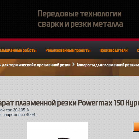
Передовые технологии
сварки и резки металла
омышленные роботы
Реализованные проекты
Производители
 для термической и празменной резки
Аппараты для плазменной резки 
арат плазменной резки Powermax 150 Hyp
ой ток 30-105 А
е напряжение 400В