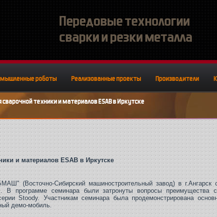
Передовые технологии
сварки и резки металла
омышленные роботы
Реализованные проекты
Производители
 сварочной техники и материалов ESAB в Иркутске
ники и материалов ESAB в Иркутске
МАШ" (Восточно-Сибирский машиностроительный завод) в г.Ангарск с
 В программе семинара были затронуты вопросы преимущества св
ерии Stoody. Участникам семинара была продемонстрирована основн
ный демо-мобиль.