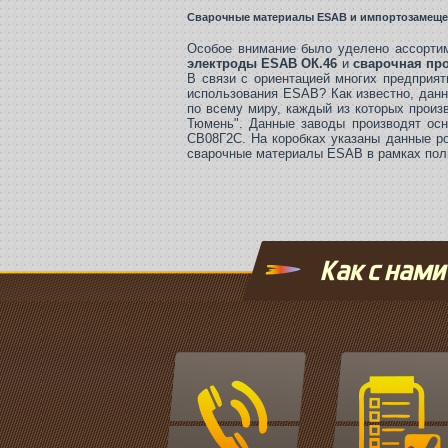
Сварочные материалы ESAB и импортозамещ
Особое внимание было уделено ассортим
электроды ESAB ОК.46
и
сварочная про
В связи с ориентацией многих предприя
использования ESAB? Как известно, данн
по всему миру, каждый из которых прои
Тюмень". Данные заводы производят осн
СВ08Г2С. На коробках указаны данные ро
сварочные материалы ESAB в рамках пол
Как с нами