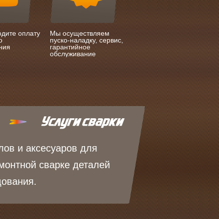
одите оплату
Мы осуществляем
о
пуско-наладку, сервис,
ния
гарантийное
обслуживание
лов и аксесуаров для
монтной сварке деталей
дования.