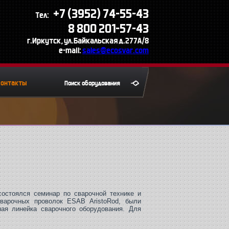
+7 (3952) 74-55-43
Тел:
8 800 201-57-43
г.Иркутск, ул.Байкальская д.277А/8
e-mail:
sales@ecosvar.com
Контакты
остоялся семинар по сварочной технике и
арочных проволок ESAB AristoRod, были
ая линейка сварочного оборудования. Для