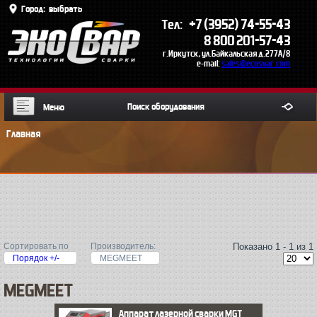
Город:
выбрать
+7 (3952) 74-55-43
Тел:
8 800 201-57-43
г.Иркутск, ул.Байкальская д.277А/8
e-mail:
sales@ecosvar.com
Меню
Главная
Сортировать по
Производитель:
Показано 1 - 1 из 1
Порядок +/-
MEGMEET
MEGMEET
Аппарат лазерной сварки MGT