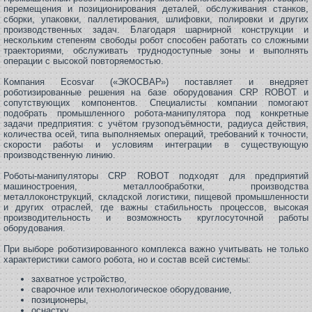
перемещения и позиционирования деталей, обслуживания станков,
сборки, упаковки, паллетирования, шлифовки, полировки и других
производственных задач. Благодаря шарнирной конструкции и
нескольким степеням свободы робот способен работать со сложными
траекториями, обслуживать труднодоступные зоны и выполнять
операции с высокой повторяемостью.
Компания Ecosvar («ЭКОСВАР») поставляет и внедряет
роботизированные решения на базе оборудования CRP ROBOT и
сопутствующих компонентов. Специалисты компании помогают
подобрать промышленного робота-манипулятора под конкретные
задачи предприятия: с учётом грузоподъёмности, радиуса действия,
количества осей, типа выполняемых операций, требований к точности,
скорости работы и условиям интеграции в существующую
производственную линию.
Роботы-манипуляторы CRP ROBOT подходят для предприятий
машиностроения, металлообработки, производства
металлоконструкций, складской логистики, пищевой промышленности
и других отраслей, где важны стабильность процессов, высокая
производительность и возможность круглосуточной работы
оборудования.
При выборе роботизированного комплекса важно учитывать не только
характеристики самого робота, но и состав всей системы:
захватное устройство,
сварочное или технологическое оборудование,
позиционеры,
оснастку,