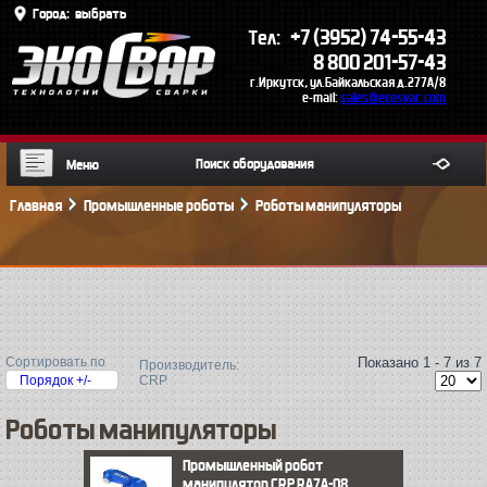
Город:
выбрать
+7 (3952) 74-55-43
Тел:
8 800 201-57-43
г.Иркутск, ул.Байкальская д.277А/8
e-mail:
sales@ecosvar.com
Меню
Главная
Промышленные роботы
Роботы манипуляторы
Сортировать по
Показано 1 - 7 из 7
Производитель:
Порядок +/-
CRP
Роботы манипуляторы
Промышленный робот
манипулятор CRP RA7A-08