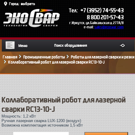
Город:
выбрать
+7 (3952) 74-55-43
Тел:
8 800 201-57-43
г.Иркутск, ул.Байкальская д.277А/8
e-mail:
sales@ecosvar.com
Меню
Главная
Промышленные роботы
Роботы для лазерной сварки и резки
Коллаборативный робот для лазерной сварки RC13-10-J
Коллаборативный робот для лазерной
сварки RC13-10-J
Мощность: 1,2 кВт
Ручная лазерная сварка LUX-1200 (воздух)
Возможна комплектация источником 1,5 кВт