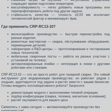
сокращает время подготовки операторов;
масштабируемость — легко добавить новые программы или
перепрофилировать робота под другие задачи;
стабильность качества — точность ±0,03 мм исключает
человеческий фактор и минимизирует брак.
Где применить CRP‑RC13‑10?
мелкосерийное производство — быстрая перенастройка под
разные изделия;
ремонтные мастерские — сварка, обслуживание оборудования,
перемещение деталей;
лаборатории и R&D‑центры — прототипирование и тестирование
новых технологий;
мобильные сварочные посты — работа на разных участках с
установкой на тележку;
автоматизированные ячейки — интеграция в линии с другими
роботами или станками.
CRP‑RC13‑10 — это не просто робот для лазерной сварки. Это гибкий
инструмент для модернизации производства: он работает рядом с
людьми, адаптируется под задачи и растёт вместе с вашим бизнесом.
Готовы внедрить коллаборативного робота? Запросите:
демонстрацию модели с выполнением типовой операции;
подбор конфигурации (сварка, тележка, магнитное основание);
расчёт окупаемости для вашего цеха.
Свяжитесь с нами сегодня — автоматизируйте производство без
компромиссов!