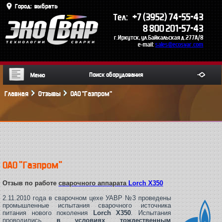
Город:
выбрать
+7 (3952) 74-55-43
Тел:
8 800 201-57-43
г.Иркутск, ул.Байкальская д.277А/8
e-mail:
sales@ecosvar.com
Меню
Главная
Отзывы
ОАО "Газпром"
ОАО "Газпром"
Отзыв по работе
сварочного аппарата
Lorch X350
2.11.2010 года в сварочном цехе УАВР №3 проведены
промышленные испытания сварочного источника
питания нового поколения
Lorch Х350
. Испытания
проводились
в условиях тождественным