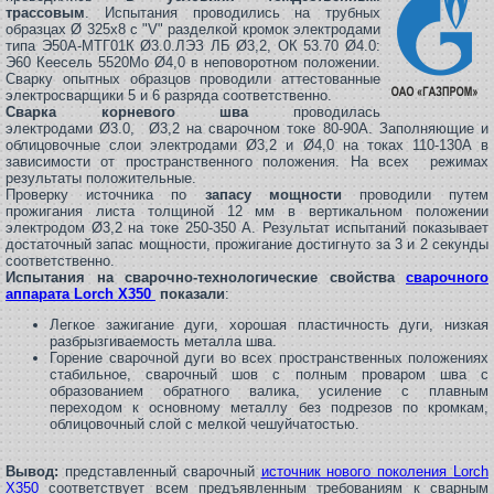
трассовым
. Испытания проводились на трубных
образцах Ø 325х8 с "V" разделкой кромок электродами
типа Э50А-МТГ01К Ø3.0.ЛЭЗ ЛБ Ø3,2, ОК 53.70 Ø4.0:
Э60 Кеесель 5520Мо Ø4,0 в неповоротном положении.
Сварку опытных образцов проводили аттестованные
электросварщики 5 и 6 разряда соответственно.
Сварка корневого шва
проводилась
электродами Ø3.0, Ø3,2 на сварочном токе 80-90А. Заполняющие и
облицовочные слои электродами Ø3,2 и Ø4,0 на токах 110-130А в
зависимости от пространственного положения. На всех режимах
результаты положительные.
Проверку источника по
запасу мощности
проводили путем
прожигания листа толщиной 12 мм в вертикальном положении
электродом Ø3,2 на токе 250-350 А. Результат испытаний показывает
достаточный запас мощности, прожигание достигнуто за 3 и 2 секунды
соответственно.
Испытания на сварочно-технологические свойства
сварочного
аппарата Lorch X350
показали
:
Легкое зажигание дуги, хорошая пластичность дуги, низкая
разбрызгиваемость металла шва.
Горение сварочной дуги во всех пространственных положениях
стабильное, сварочный шов с полным проваром шва с
образованием обратного валика, усиление с плавным
переходом к основному металлу без подрезов по кромкам,
облицовочный слой с мелкой чешуйчатостью.
Вывод:
представленный сварочный
источник нового поколения Lorch
X350
соответствует всем предъявленным требованиям к сварным