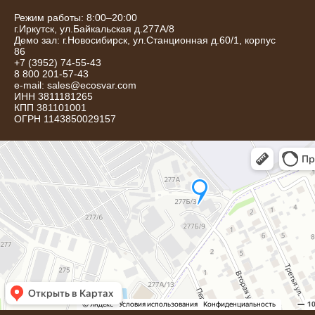
Режим работы: 8:00–20:00
г.
Иркутск
,
ул.Байкальская д.277А/8
Демо зал: г.Новосибирск, ул.Станционная д.60/1, корпус
86
+7 (3952) 74-55-43
8 800 201-57-43
e-mail:
sales@ecosvar.com
ИНН 3811181265
КПП 381101001
ОГРН 1143850029157