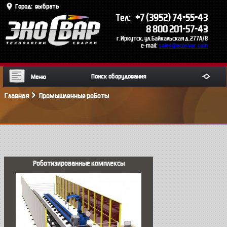
Город:
выбрать
+7 (3952) 74-55-43
Тел:
8 800 201-57-43
г.Иркутск, ул.Байкальская д.277А/8
e-mail:
sales@ecosvar.com
Меню
Главная
Промышленные роботы
Роботизированные комплексы