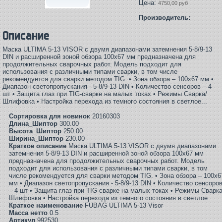
Цена:
4750,00 руб
Производитель:
Описание
Маска ULTIMA 5-13 VISOR с двумя диапазонами затемнения 5-8/9-13
DIN и расширенной зоной обзора 100х67 мм предназначена для
продолжительных сварочных работ. Модель подходит для
использования с различными типами сварки, в том числе
рекомендуется для сварки методом TIG. • Зона обзора – 100x67 мм •
Диапазон светопропускания - 5-8/9-13 DIN • Количество сенсоров – 4
шт • Защита глаз при TIG-сварке на малых токах • Режимы Сварка/
Шлифовка • Настройка перехода из темного состояния в светлое...
Сортировка для новинок
20160303
Длина_Шиптор
300.00
Высота_Шиптор
250.00
Ширина_Шиптор
230.00
Краткое описание
Маска ULTIMA 5-13 VISOR с двумя диапазонами
затемнения 5-8/9-13 DIN и расширенной зоной обзора 100х67 мм
предназначена для продолжительных сварочных работ. Модель
подходит для использования с различными типами сварки, в том
числе рекомендуется для сварки методом TIG. • Зона обзора – 100x6
мм • Диапазон светопропускания - 5-8/9-13 DIN • Количество сенсоро
– 4 шт • Защита глаз при TIG-сварке на малых токах • Режимы Сварка
Шлифовка • Настройка перехода из темного состояния в светлое
Краткое наименование
FUBAG ULTIMA 5-13 Visor
Масса нетто
0.5
Артикул
992530