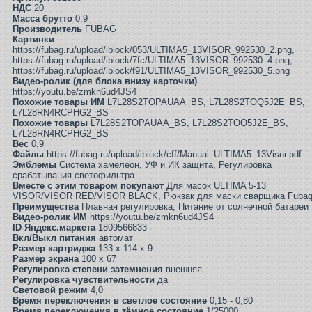
НДС
20
Масса брутто
0.9
Производитель
FUBAG
Картинки
https://fubag.ru/upload/iblock/053/ULTIMA5_13VISOR_992530_2.png,
https://fubag.ru/upload/iblock/7fc/ULTIMA5_13VISOR_992530_4.png,
https://fubag.ru/upload/iblock/f91/ULTIMA5_13VISOR_992530_5.png
Видео-ролик (для блока внизу карточки)
https://youtu.be/zmkn6ud4JS4
Похожие товары ИМ
L7L28S2TOPAUAA_BS, L7L28S2TOQ5J2E_BS,
L7L28RN4RCPHG2_BS
Похожие товары
L7L28S2TOPAUAA_BS, L7L28S2TOQ5J2E_BS,
L7L28RN4RCPHG2_BS
Вес
0,9
Файлы
https://fubag.ru/upload/iblock/cff/Manual_ULTIMA5_13Visor.pdf
Эмблемы
Система хамелеон, УФ и ИК защита, Регулировка
срабатывания светофильтра
Вместе с этим товаром покупают
Для масок ULTIMA 5-13
VISOR/VISOR RED/VISOR BLACK, Рюкзак для маски сварщика Fuba
Преимущества
Плавная регулировка, Питание от солнечной батареи
Видео-ролик ИМ
https://youtu.be/zmkn6ud4JS4
ID Яндекс.маркета
1809566833
Вкл/Выкл питания
автомат
Размер картриджа
133 x 114 x 9
Размер экрана
100 x 67
Регулировка степени затемнения
внешняя
Регулировка чувствительности
да
Световой режим
4,0
Время переключения в светлое состояние
0,15 - 0,80
Время переключения в тёмное состояние
1/25000