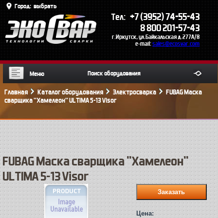
Город:
выбрать
+7 (3952) 74-55-43
Тел:
8 800 201-57-43
г.Иркутск, ул.Байкальская д.277А/8
e-mail:
sales@ecosvar.com
Меню
Главная
Каталог оборудования
Электросварка
FUBAG Маска
сварщика ''Хамелеон'' ULTIMA 5-13 Visor
FUBAG Маска сварщика ''Хамелеон''
ULTIMA 5-13 Visor
Цена: