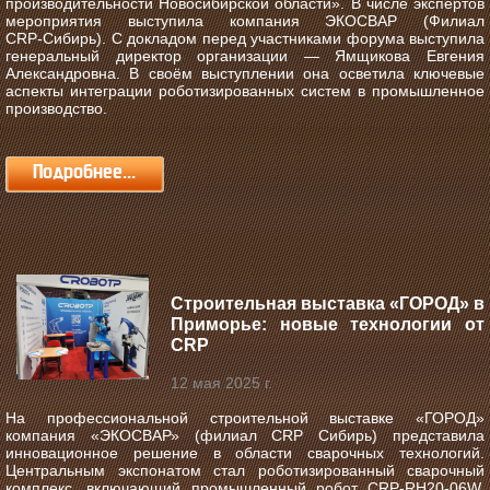
производительности Новосибирской области».
В числе экспертов
мероприятия выступила компания ЭКОСВАР (Филиал
CRP‑Сибирь). С докладом перед участниками форума выступила
генеральный директор организации — Ямщикова Евгения
Александровна. В своём выступлении она осветила ключевые
аспекты интеграции роботизированных систем в промышленное
производство.
Подробнее...
Строительная выставка «ГОРОД» в
Приморье: новые технологии от
CRP
12 мая 2025 г.
На профессиональной строительной выставке «ГОРОД»
компания «ЭКОСВАР» (филиал CRP Сибирь) представила
инновационное решение в области сварочных технологий.
Центральным экспонатом стал роботизированный сварочный
комплекс, включающий промышленный робот CRP-RH20-06W,