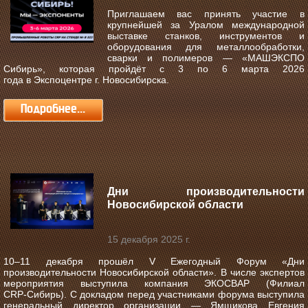
Приглашаем вас принять участие в
крупнейшей за Уралом международной
выставке станков, инструментов и
оборудования для металлообработки,
сварки и полимеров —
«МАШЭКСПО
Сибирь»
, которая пройдёт с
3 по 6 марта 2026
года
в
Экспоцентре г. Новосибирска
.
Подробнее...
Дни производительности
Новосибирской области
15 декабря 2025 г.
10–11 декабря прошёл V Ежегодный Форум «Дни
производительности Новосибирской области».
В числе экспертов
мероприятия выступила компания ЭКОСВАР (Филиал
CRP‑Сибирь). С докладом перед участниками форума выступила
генеральный директор организации — Ямщикова Евгения