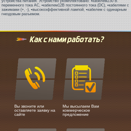
устройства питания. Устройство укомплектовано: •кабелем230 В.
переменного тока AC, •кабелем12В постоянного тока (DC), •кабелями с
зажимами (+, -), •высокоэффективной лампой, •кабелем с одинарным
гнездовым разъемом.
Как с нами работать?
Вы звоните или
Мы высылаем Вам
оставляете заявку на
коммерческое
сайте
предложение