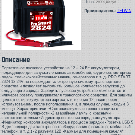
Цена:
29000,00 руб
Производитель:
TELWIN
Описание
Портативное пусковое устройство на 12 – 24 Вс аккумулятором,
подходящее для запуска легковых автомобилей, фургонов, моторных
лодок, сельскохозяйственных машин, генераторов и т. д. PRO START
2824 12-24V не повреждает электронную систему транспортного
средства и позволяет выполнять большое количество запусков до
следующего заряда. Зарядить пусковое устройство можно от сети
иличерез розетку прикуривателя транспортного средства. Для защиты
целостности аккумулятора заряжать в течение 12 часов перед
использованием, после использования и, в любом случае, каждые 3
месяца. Характеристики: •Световая/звуковая тревога защиты от
неправильной полярности •2 аварийные лампы с красными
светоотражателями •Индикатор состояния заряда аккумулятора
•Индикатор контроля аккумулятора в процессе зарядки •Розетка USB 5
В для подзарядки электронного оборудования (навигатор, мобильный
телефон, и т. д.) •2 разъема 12В •Карман для помещения кабеля/