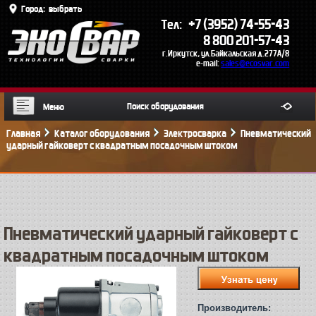
Город:
выбрать
+7 (3952) 74-55-43
Тел:
8 800 201-57-43
г.Иркутск, ул.Байкальская д.277А/8
e-mail:
sales@ecosvar.com
Меню
Главная
Каталог оборудования
Электросварка
Пневматический
ударный гайковерт с квадратным посадочным штоком
Пневматический ударный гайковерт с
квадратным посадочным штоком
Производитель: