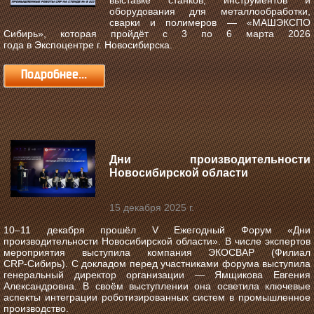
выставке станков, инструментов и
оборудования для металлообработки,
сварки и полимеров —
«МАШЭКСПО
Сибирь»
, которая пройдёт с
3 по 6 марта 2026
года
в
Экспоцентре г. Новосибирска
.
Подробнее...
Дни производительности
Новосибирской области
15 декабря 2025 г.
10–11 декабря прошёл V Ежегодный Форум «Дни
производительности Новосибирской области».
В числе экспертов
мероприятия выступила компания ЭКОСВАР (Филиал
CRP‑Сибирь). С докладом перед участниками форума выступила
генеральный директор организации — Ямщикова Евгения
Александровна. В своём выступлении она осветила ключевые
аспекты интеграции роботизированных систем в промышленное
производство.