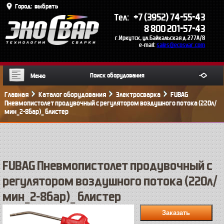
Город:
выбрать
+7 (3952) 74-55-43
Тел:
8 800 201-57-43
г.Иркутск, ул.Байкальская д.277А/8
e-mail:
sales@ecosvar.com
Меню
Главная
Каталог оборудования
Электросварка
FUBAG
Пневмопистолет продувочный с регулятором воздушного потока (220л/
мин_2-8бар)_ блистер
FUBAG Пневмопистолет продувочный с
регулятором воздушного потока (220л/
мин_2-8бар)_ блистер