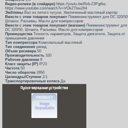
Видео-ролики (в слайдере)
https://youtu.be/Rxb-Z3Pgi6w,
https://www.youtube.com/watch?v=VOkZTteu2h4
Эмблемы
Вал из литого чугуна, Увеличенный масляный картер
Вместе с этим товаром покупают
Пневмоинструмент для DС 320/50
Шланги, Разъемы, Масло для компрессоров
Вместе с этим товаром покупают (магазин)
Пневмоинструмент для
DС 320/50, Шланги, Разъемы, Масло для компрессоров
Преимущества
Точность параметров, Защита двигателя, Защита от
превышения давления
Тип компрессора
Коаксиальный масляный
Тип соединения
рапид
Объем ресивера
50
Производительность
320
Рабочее давление
8
Класс защиты (IP)
IP23
Частота
50
Число оборотов
2850
Цилиндры/Ступени
1/1
Транспортировочные колеса
Да
Пуско-зарядные устройства