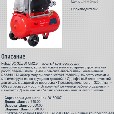
Цена:
14440,00 руб
Производитель:
Описание
Fubag DС 320/50 CM2.5 – мощный компрессор для
пневмоинструмента, который используется во время строительных
работ, отделки помещений и ремонта автомобилей. Увеличенный
маслянный картер модели способствует лучшему качеству смазки и
минимизирует износ трущихся деталей. • Однофазный электрический
двигатель с защитой от перегрева • Производительность – 320 л/мин •
Объем ресивера – 50 л • Встроенный регулятор рабочего давления и
манометр • Динамически сбалансированный вал из литого чугуна...
Сортировка для новинок
20150907
Длина_Шиптор
740.00
Высота_Шиптор
680.00
Ширина_Шиптор
340.00
Краткое описание
Fubag DС 320/50 CM2.5 – мощный компрессор дл