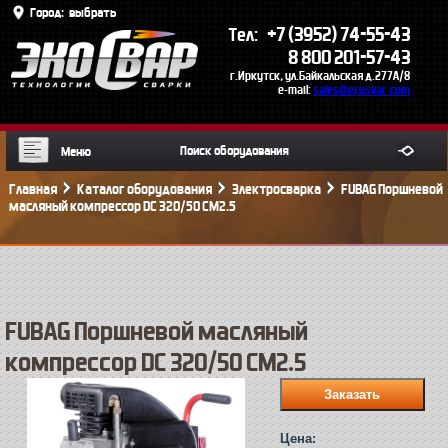
Город:
выбрать
+7 (3952) 74-55-43
Тел:
8 800 201-57-43
г.Иркутск, ул.Байкальская д.277А/8
e-mail:
sales@ecosvar.com
Меню
Главная
Каталог оборудования
Электросварка
FUBAG Поршневой
масляный компрессор DC 320/50 CM2.5
FUBAG Поршневой масляный
компрессор DC 320/50 CM2.5
Цена: