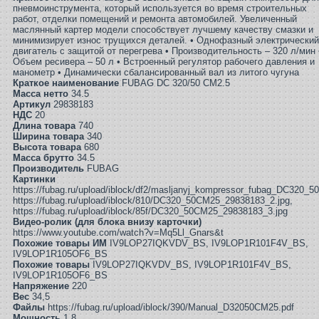
пневмоинструмента, который используется во время строительных
работ, отделки помещений и ремонта автомобилей. Увеличенный
маслянный картер модели способствует лучшему качеству смазки и
минимизирует износ трущихся деталей. • Однофазный электрически
двигатель с защитой от перегрева • Производительность – 320 л/мин 
Объем ресивера – 50 л • Встроенный регулятор рабочего давления и
манометр • Динамически сбалансированный вал из литого чугуна
Краткое наименование
FUBAG DC 320/50 CM2.5
Масса нетто
34.5
Артикул
29838183
НДС
20
Длина товара
740
Ширина товара
340
Высота товара
680
Масса брутто
34.5
Производитель
FUBAG
Картинки
https://fubag.ru/upload/iblock/df2/masljanyj_kompressor_fubag_DC320_
https://fubag.ru/upload/iblock/810/DC320_50CM25_29838183_2.jpg,
https://fubag.ru/upload/iblock/85f/DC320_50CM25_29838183_3.jpg
Видео-ролик (для блока внизу карточки)
https://www.youtube.com/watch?v=Mq5Ll_Gnars&t
Похожие товары ИМ
IV9LOP27IQKVDV_BS, IV9LOP1R101F4V_BS,
IV9LOP1R105OF6_BS
Похожие товары
IV9LOP27IQKVDV_BS, IV9LOP1R101F4V_BS,
IV9LOP1R105OF6_BS
Напряжение
220
Вес
34,5
Файлы
https://fubag.ru/upload/iblock/390/Manual_D32050CM25.pdf
Мощность
1,8